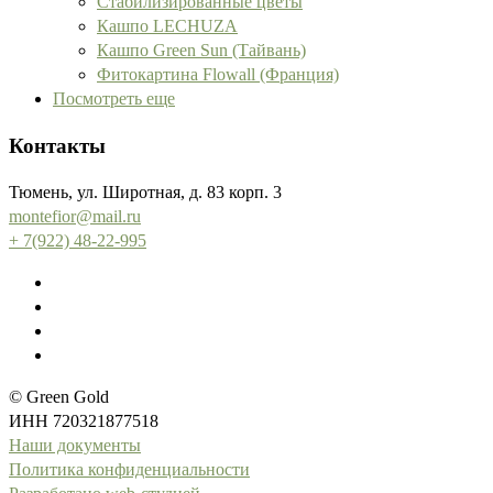
Стабилизированные цветы
Кашпо LECHUZA
Кашпо Green Sun (Тайвань)
Фитокартина Flowall (Франция)
Посмотреть еще
Контакты
Тюмень, ул. Широтная, д. 83 корп. 3
montefior@mail.ru
+ 7(922) 48-22-995
© Green Gold
ИНН 720321877518
Наши документы
Политика конфиденциальности